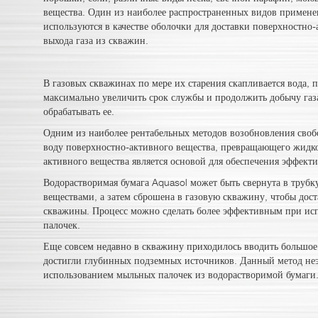
вещества. Один из наиболее распространенных видов применен
используются в качестве оболочки для доставки поверхностно
выхода газа из скважин.
В газовых скважинах по мере их старения скапливается вода, 
максимально увеличить срок службы и продолжить добычу газа
обрабатывать ее.
Одним из наиболее рентабельных методов возобновления свобо
воду поверхностно-активного вещества, превращающего жидко
активного вещества является основой для обеспечения эффект
Водорастворимая бумага Aquasol может быть свернута в труб
веществами, а затем сброшена в газовую скважину, чтобы дос
скважины. Процесс можно сделать более эффективным при ис
палочек.
Еще совсем недавно в скважину приходилось вводить большое
достигли глубинных подземных источников. Данный метод неэ
использованием мыльных палочек из водорастворимой бумаги