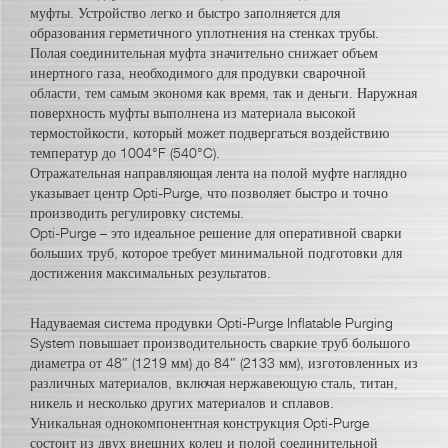
муфты. Устройство легко и быстро заполняется для
образования герметичного уплотнения на стенках трубы.
Полая соединительная муфта значительно снижает объем
инертного газа, необходимого для продувки сварочной
области, тем самым экономя как время, так и деньги. Наружная
поверхность муфты выполнена из материала высокой
термостойкости, который может подвергаться воздействию
температур до 1004°F (540°C).
Отражательная направляющая лента на полой муфте наглядно
указывает центр Opti-Purge, что позволяет быстро и точно
производить регулировку системы.
Opti-Purge – это идеальное решение для оперативной сварки
больших труб, которое требует минимальной подготовки для
достижения максимальных результатов.
Надуваемая система продувки Opti-Purge Inflatable Purging
System повышает производительность сваркие труб большого
диаметра от 48″ (1219 мм) до 84″ (2133 мм), изготовленных из
различных материалов, включая нержавеющую сталь, титан,
никель и несколько других материалов и сплавов.
Уникальная однокомпонентная конструкция Opti-Purge
состоит из двух внешних колец и полой соединительной