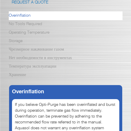
REQUEST A QUOTE
Overinflation
No Tools Required
Operating Temperature
Storage
Чрезмерное накачивание газом
Нет необходимости в инструментах
Температура эксплуатации
Хранение
Overinflation
If you believe Opti-Purge has been overinflated and burst
during operation, terminate gas flow immediately.
Overinflation can be prevented by adhering to the
recommended flow rate referred to in the manual.
Aquasol does not warrant any overinflation system