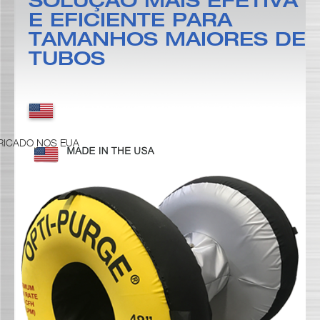
SOLUÇÃO MAIS EFETIVA
E EFICIENTE PARA
NOTICIAS & EVENTOS
TAMANHOS MAIORES DE
TUBOS
RESOURCE CENTER
CONTACT US
RICADO NOS EUA