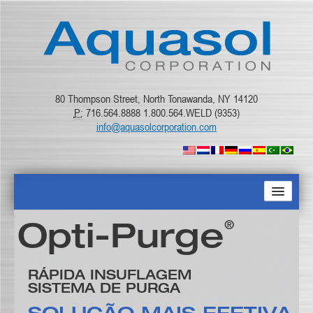
80 Thompson Street, North Tonawanda, NY 14120
P:
716.564.8888 1.800.564.WELD (9353)
info@aquasolcorporation.com
PAGINA PRINCIPAL
®
Opti-Purge
SOBRE NÓS
RÁPIDA INSUFLAGEM
SISTEMA DE PURGA
PRODUTOS