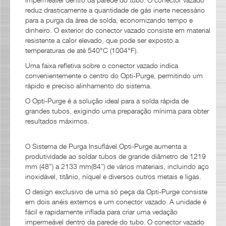
impermeável dentro da parede do tubo. O conector vazado
reduz drasticamente a quantidade de gás inerte necessário
para a purga da área de solda, economizando tempo e
dinheiro. O exterior do conector vazado consiste em material
resistente a calor elevado, que pode ser exposto a
temperaturas de até 540°C (1004°F).
Uma faixa refletiva sobre o conector vazado indica
convenientemente o centro do Opti-Purge, permitindo um
rápido e preciso alinhamento do sistema.
O Opti-Purge é a solução ideal para a solda rápida de
grandes tubos, exigindo uma preparação mínima para obter
resultados máximos.
O Sistema de Purga Insuflável Opti-Purge aumenta a
produtividade ao soldar tubos de grande diâmetro de 1219
mm (48″) a 2133 mm(84”) de vários materiais, incluindo aço
inoxidável, titânio, níquel e diversos outros metais e ligas.
O design exclusivo de uma só peça da Opti-Purge consiste
em dois anéis externos e um conector vazado. A unidade é
fácil e rapidamente inflada para criar uma vedação
impermeável dentro da parede do tubo. O conector vazado