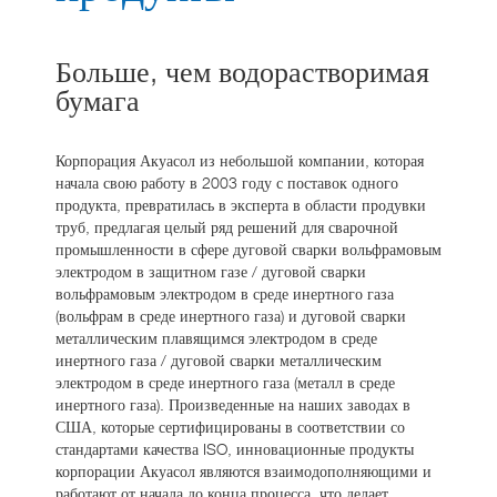
НОВОСТИ И СОБЫТИЯ
Больше, чем водорастворимая
РЕСУРСНЫЙ ЦЕНТР
бумага
ОБРАТНАЯ СВЯЗЬ
Корпорация Акуасол из небольшой компании, которая
начала свою работу в 2003 году с поставок одного
продукта, превратилась в эксперта в области продувки
труб, предлагая целый ряд решений для сварочной
промышленности в сфере дуговой сварки вольфрамовым
электродом в защитном газе / дуговой сварки
вольфрамовым электродом в среде инертного газа
(вольфрам в среде инертного газа) и дуговой сварки
металлическим плавящимся электродом в среде
инертного газа / дуговой сварки металлическим
электродом в среде инертного газа (металл в среде
инертного газа). Произведенные на наших заводах в
США, которые сертифицированы в соответствии со
стандартами качества ISO, инновационные продукты
корпорации Акуасол являются взаимодополняющими и
работают от начала до конца процесса, что делает