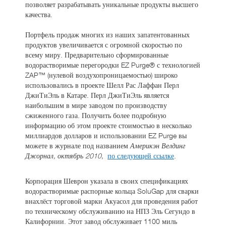
позволяет разрабатывать уникальные продукты высшего
качества.
Портфель продаж многих из наших запатентованных
продуктов увеличивается с огромной скоростью по
всему миру. Предварительно сформированные
водорастворимые перегородки EZ Purge® с технологией
ZAP™ (нулевой воздухопроницаемостью) широко
использовались в проекте Шелл Рас Лаффан Перл
ДжиТиЭль в Катаре. Перл ДжиТиЭль является
наибольшим в мире заводом по производству
сжиженного газа. Получить более подробную
информацию об этом проекте стоимостью в несколько
миллиардов долларов и использовании EZ Purge вы
можете в журнале под названием
Америкэн Велдинг
Джорнал, октябрь 2010,
по следующей ссылке
.
Корпорация Шеврон указала в своих спецификациях
водорастворимые распорные кольца SoluGap для сварки
внахлёст торговой марки Акуасол для проведения работ
по техническому обслуживанию на НПЗ Эль Сегундо в
Калифорнии. Этот завод обслуживает 1100 миль