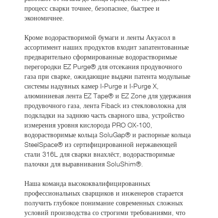
процесс сварки точнее, безопаснее, быстрее и
экономичнее.
Кроме водорастворимой бумаги и ленты Акуасол в
ассортимент наших продуктов входит запатентованные
предварительно сформированные водорастворимые
перегородки EZ Purge® для отсекания продувочного
газа при сварке, ожидающие выдачи патента модульные
системы надувных камер I-Purge и I-Purge X,
алюминиевая лента EZ Tape® и EZ Zone для удержания
продувочного газа, лента Fiback из стекловолокна для
подкладки на заднюю часть сварного шва, устройство
измерения уровня кислорода PRO OX-100,
водорастворимые кольца SoluGap® и распорные кольца
SteelSpace® из сертифицированной нержавеющей
стали 316L для сварки внахлёст, водорастворимые
палочки для выравнивания SoluShim®.
Наша команда высококвалифицированных
профессиональных сварщиков и инженеров старается
получить глубокое понимание современных сложных
условий производства со строгими требованиями, что