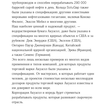
трубопроводов и способен перерабатывать 290 000
баррелей сырой нефти в день. Кольца SoluGap также
были указаны в спецификациях другими известными
мировыми нефтегазовыми гигантами, включая Коноко
Филипс, Экксон Мобил и многими другими.
Наш наиболее ценный и надежный продукт, —
водорастворимая бумага Акуасол, даже была указана в
спецификации на многих ядерных объектах в США и за
рубежом: Дюк Энерджи (США), Экселон (США),
Онтарио Пауэр Дженерэшн (Канада), Китайской
национальной ядерной организацией, Эрева (Франция),
а также Сименс (Германия).
Это всего лишь несколько примеров из многих видов
применения и типов компаний, для которых продукты
торговой марки Акуасол были указаны в
спецификациях. От мастерских, в которых работает один
человек, до проектов стоимостью несколько миллиардов
долларов продукты торговой марки Акуасол известны и
им доверяют во всем мире.
Корпорация Акуасол и впредь будет стремиться
разрабатывать продукты, которые развивают сварочную
отрасль.