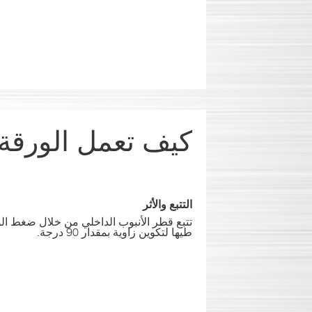
كيف تعمل الورقةال
التتبع والأثر
تتبع قطر الأنبوب الداخلي من خلال ضغط الو
طيها لتكوين زاوية بمقدار 90 درجة.