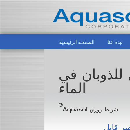
نبذة عنا
الصفحة الرئيسية
 للذوبان في
الماء
®
شريط وورق Aquasol
ير قابل