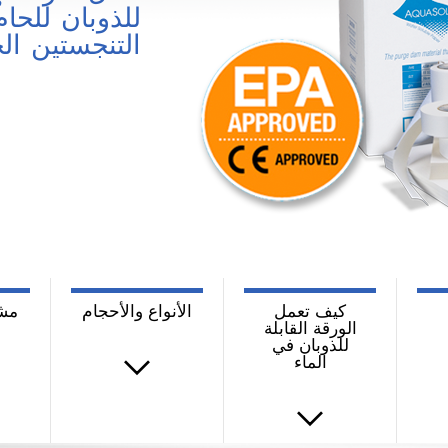
للذوبان للحا
التنجستين ال
كيف تعمل
الأنواع والأحجام
مشا
الورقة القابلة
للذوبان في
الماء