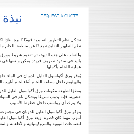
نبذة 
REQUEST A QUOTE
تشكل نظم التطهير التقليدية قيودًا كبيرة نظرًا ل
نظم التطهير التقليدية بعيدًا عن منطقة اللحام ما
وللتغلب على هذه القيود، تم تقديم شريط وورق أك
باليد في سدود تصريف فريدة يمكن وضعها في نطا
عملية اللحام بأكملها.
يُوفر ورق أكواسول القابل للذوبان في الماء حاجزً
والهيليوم داخل منطقة اللحام أثناء لحام أنابيب ا
ونظرًا لطبيعة مكونات ورق أكواسول القابل للذ
ولا يترك أي رواسب داخل خطوط الأنابيب.
يتوفر ورق أكواسول القابل للذوبان في مجموعة 
أنبوب مهما كان قطره. ويعد ورق أكواسول القابل
للصناعات النووية والبتروكيميائية والأطعمة والم