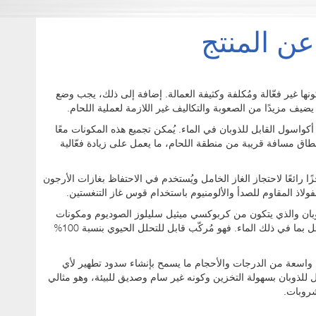
عن المنتج
كونها غير فعّالة ومُكلفة وكثيفة العمالة. إضافة إلى ذلك، يجب وضع
 يضيف مزيدًا من الصعوبة والتكاليف غير اللازمة لعملية اللحام.
واسول القابل للذوبان في الماء. يُمكن تجميع هذه المكونات معًا
ق مسافة قريبة من منطقة اللحام، ما يعمل على زيادة فعّالية
ا رائعًا لاحتجاز الغاز الخامل ويُستخدم في الاحتفاظ بغازات الأرجون
لفولاذ المقاوم للصدأ والألومنيوم باستخدام قوس غاز التنغستين.
وبان والذي يتكون من كربوكسي ميثيل سليلوز الصوديوم ومكونات
خشبية، فإنه يذوب سريعًا وبشكل تام في السوائل بما في ذلك الماء. فهو مُركّب قابل للتحلل الحيوي بنسبة 100%
واسعة من الدرجات والأحجام ما يسمح بإنشاء سدود تطهير لأي
 للذوبان بسهولة التخزين وكونه غير سام وصديق للبيئة، وهو مثالي
شروبات.